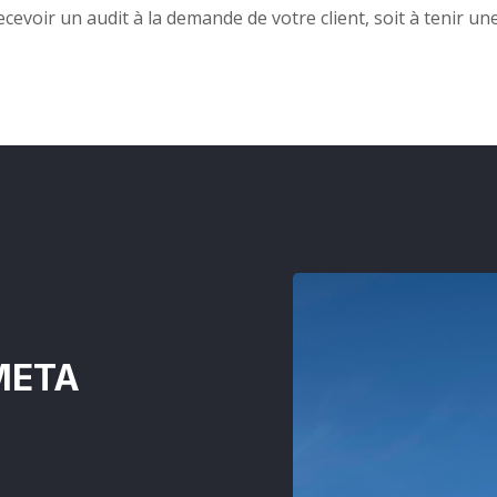
cevoir un audit à la demande de votre client, soit à tenir u
SMETA