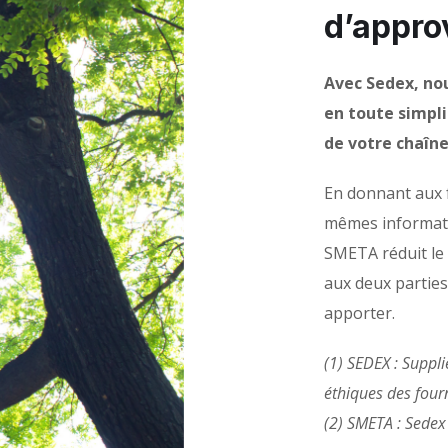
d’appro
Avec Sedex, no
en toute simpli
de votre chaîn
En donnant aux f
mêmes informatio
SMETA réduit le 
aux deux parties
apporter.
(1) SEDEX : Suppl
éthiques des four
(2) SMETA : Sedex