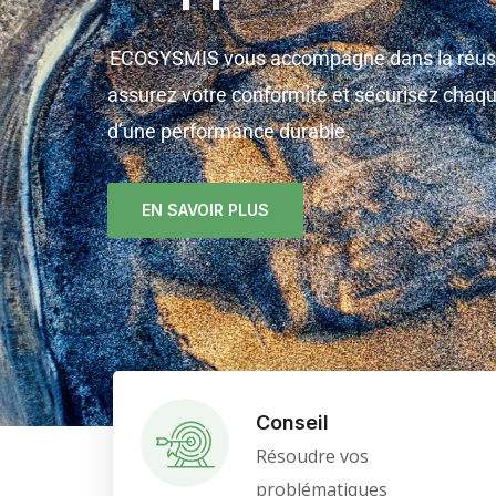
ECOSYSMIS vous accompagne dans la réus
assurez votre conformité et sécurisez chaqu
d’une performance durable.
EN SAVOIR PLUS
Conseil
Résoudre vos
problématiques