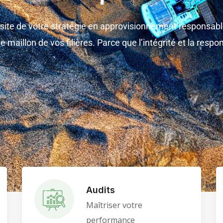
site de
votre
stratégie en approvisionnement responsab
e maillon de vo
s
filières
. Parce que l’intégrité et la respo
Audits
Maîtriser votre
performance