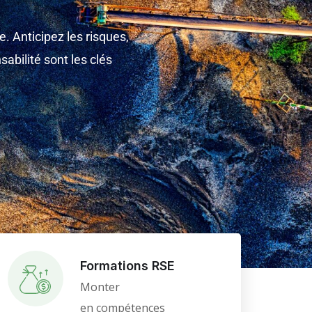
le.
Anticipez les risques,
nsabilité sont les clés
Formations RSE
Monter
en compétences