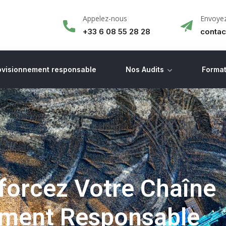
Appelez-nous
Envoyez
+33 6 08 55 28 28
conta
ovisionnement responsable
Nos Audits
Format
forcez Votre Chaîne
ement Responsable